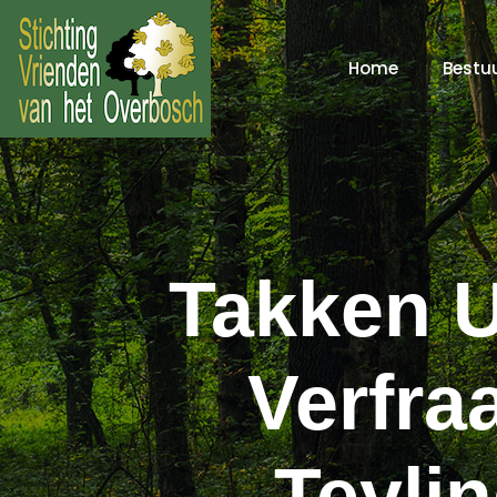
Home
Bestu
Takken U
Verfra
Teyli