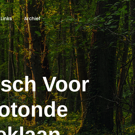
Links
Archief
osch Voor
Rotonde
eklaan