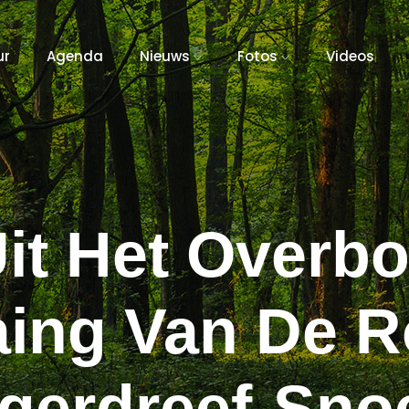
ur
Agenda
Nieuws
Fotos
Videos
it Het Overb
aing Van De 
ngerdreef-Sno