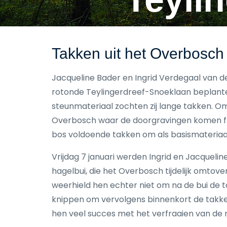
Takken uit het Overbosch
Jacqueline Bader en Ingrid Verdegaal van d
rotonde Teylingerdreef-Snoeklaan beplanten
steunmateriaal zochten zij lange takken. O
Overbosch waar de doorgravingen komen fli
bos voldoende takken om als basismateriaa
Vrijdag 7 januari werden Ingrid en Jacquelin
hagelbui, die het Overbosch tijdelijk omtove
weerhield hen echter niet om na de bui de t
knippen om vervolgens binnenkort de takk
hen veel succes met het verfraaien van de 